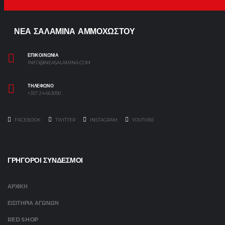
ΝΕΑ ΣΑΛΑΜΙΝΑ ΑΜΜΟΧΩΣΤΟΥ
ΕΠΙΚΟΙΝΩΝΙΑ
INFO@NEASALAMINA.COM
ΤΗΛΕΦΩΝΟ
+357 24 663090
FACEBOOK
TWITTER
INSTAGRAM
YOUTUBE
ΓΡΗΓΟΡΟΙ ΣΥΝΔΕΣΜΟΙ
ΑΡΧΙΚΗ
ΕΙΣΙΤΗΡΙΑ ΑΓΩΝΩΝ
RED SHOP