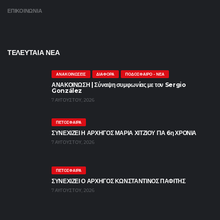
ΕΠΙΚΟΙΝΩΝΙΑ
ΤΕΛΕΥΤΑΙΑ ΝΕΑ
ΑΝΑΚΟΙΝΏΣΕΙΣ
ΔΙΆΦΟΡΑ
ΠΟΔΌΣΦΑΙΡΟ - ΝΈΑ
ΑΝΑΚΟΙΝΩΣΗ | Σύναψη συμφωνίας με τον Sergio
González
7 ΑΥΓΟΎΣΤΟΥ, 2026
ΠΕΤΌΣΦΑΙΡΑ
ΣΥΝΕΧΙΖΕΙ Η ΑΡΧΗΓΟΣ ΜΑΡΙΑ ΧΙΤΖΙΟΥ ΓΙΑ 6η ΧΡΟΝΙΑ
7 ΑΥΓΟΎΣΤΟΥ, 2026
ΠΕΤΌΣΦΑΙΡΑ
ΣΥΝΕΧΙΖΕΙ Ο ΑΡΧΗΓΟΣ ΚΩΝΣΤΑΝΤΙΝΟΣ ΠΑΦΙΤΗΣ
7 ΑΥΓΟΎΣΤΟΥ, 2026