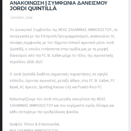
ΑΝΑΚΟΙΝΩΣΗ | ΣΥΜΦΩΝΙΑ ΔΑΝΕΙΣΜΟΥ
JORDI QUINTILLÀ
1 ΙΟΥΛΊΟΥ, 2026
Το Διοικητικό Συμβούλιο της ΝΕΑΣ ΣΑΛΑΜΙΝΑΣ ΑΜΜΟΧΩΣΤΟΥ, σε
συνεργασία με την Επιτροπή Προγραμματισμού, ανακοινώνει τη
σύναψη συμφωνίας με τον 32χρονο Ισπανό αμυντικό μέσο Jordi
Quintillà, ο οποίος εντάσσεται στην ομάδα μας με τη μορφή
δανεισμού από την FC St. Gallen μέχρι το τέλος της αγωνιστικής
περιόδου 2026–2027.
Ο Jordi Quintillà διαθέτει σημαντικές παραστάσεις σε υψηλό
επίπεδο, έχοντας αγωνιστεί, μεταξύ άλλων, στις FC St. Gallen, FC
Basel, AC Ajaccio, Sporting Kansas City και Puerto Rico FC.
Καλωσορίζουμε τον Jordi στη μεγάλη οικογένεια της ΝΕΑΣ
ΣΑΛΑΜΙΝΑΣ ΑΜΜΟΧΩΣΤΟΥ και του ευχόμαστε υγεία, δύναμη και
κάθε επιτυχία με την ερυθρόλευκη φανέλα.
Γραφείο Τύπου & Επικοινωνίας
ΝΕΑ ΣΑΛΑΜΙΝΑ ΑΜΜΟΧΩΣΤΟΥ