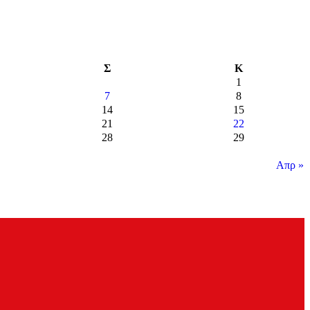
Σ
Κ
1
7
8
14
15
21
22
28
29
Απρ »