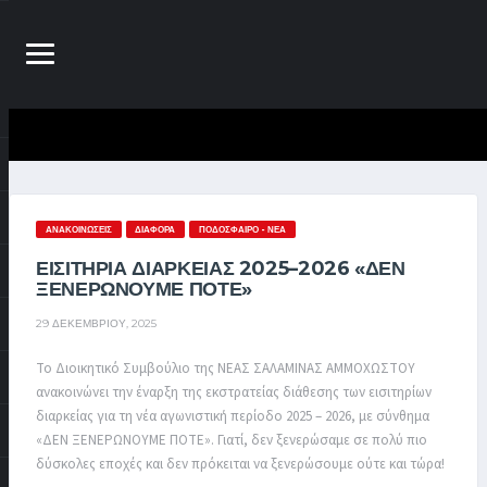
ΑΝΑΚΟΙΝΏΣΕΙΣ
ΔΙΆΦΟΡΑ
ΠΟΔΌΣΦΑΙΡΟ - ΝΈΑ
ΕΙΣΙΤΗΡΙΑ ΔΙΑΡΚΕΙΑΣ 2025–2026 «ΔΕΝ
ΞΕΝΕΡΩΝΟΥΜΕ ΠΟΤΕ»
29 ΔΕΚΕΜΒΡΊΟΥ, 2025
Το Διοικητικό Συμβούλιο της ΝΕΑΣ ΣΑΛΑΜΙΝΑΣ ΑΜΜΟΧΩΣΤΟΥ
ανακοινώνει την έναρξη της εκστρατείας διάθεσης των εισιτηρίων
διαρκείας για τη νέα αγωνιστική περίοδο 2025 – 2026, με σύνθημα
«ΔΕΝ ΞΕΝΕΡΩΝΟΥΜΕ ΠΟΤΕ». Γιατί, δεν ξενερώσαμε σε πολύ πιο
δύσκολες εποχές και δεν πρόκειται να ξενερώσουμε ούτε και τώρα!