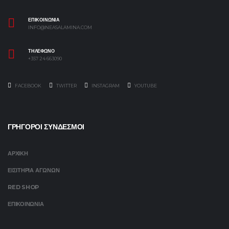
ΕΠΙΚΟΙΝΩΝΙΑ
INFO@NEASALAMINA.COM
ΤΗΛΕΦΩΝΟ
+357 24 663090
FACEBOOK
TWITTER
INSTAGRAM
YOUTUBE
ΓΡΗΓΟΡΟΙ ΣΥΝΔΕΣΜΟΙ
ΑΡΧΙΚΗ
ΕΙΣΙΤΗΡΙΑ ΑΓΩΝΩΝ
RED SHOP
ΕΠΙΚΟΙΝΩΝΙΑ