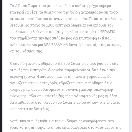
Το ΔΣ του Σωματείου με μια σειρά από κινήσεις μέχρι σήμερα
επιχειρεί να θέσει τα θεμέλια για την πλήρη αναδιαμόρφωση τόσο
σε σωματειακό όσο και σε αγωνιστικό επίπεδο. Σε αυτό το πλαίσιο,
θέτουμε ως στόχο τα 1,000 εισιτήρια διαρκείας και καλούμε τον
ερυθρόλευκο λαό να αποδείξει για ακόμα μια φορά το ΜΕΓΑΛΕΙΟ
του στηρίζοντας την προσπάθεια μας για επιστροφή εκεί που
ανήκουμε και για μια ΝΕΑ ΣΑΛΑΜΙΝΑ δυνατή και αντάξια της ιστορίας
και του κόσμου της.
Όπως ήδη ανακοινώθηκε, το ΔΣ του Σωματείου αποφάσισε όπως
οι τιμές των εισιτηρίων διαρκείας παραμείνουν οι ίδιες όπως την
περσινή χρονιά. Η απόφαση μας αυτή, παρότι η ομάδα μας θα
αγωνίζεται στη Β’ Κατηγορία, εδράζεται στην πεποίθηση ότι ο
κόσμος μας, συναισθανόμενος την ανάγκη άμεσης οικονομικής
ενίσχυσης, αλλά και υποστήριξης της ποδοσφαιρικής μας ομάδας,
θα σταθεί ξανά στο πλευρό του Σωματείου όπως πάντοτε έπραττε
και πράττει ανιδιοτελώς.
Αναλυτικά οι τιμές κάθε εισιτηρίου διαρκείας αναγράφονται στο
γραφικό της αίτησης, το οποίο είναι διαθέσιμο στο κάτω μέρος της