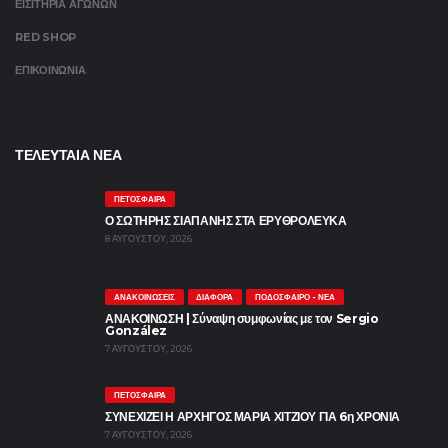
ΕΙΣΙΤΗΡΙΑ ΑΓΩΝΩΝ
RED SHOP
ΕΠΙΚΟΙΝΩΝΙΑ
ΤΕΛΕΥΤΑΙΑ ΝΕΑ
ΠΕΤΌΣΦΑΙΡΑ
Ο ΣΩΤΗΡΗΣ ΣΙΑΠΑΝΗΣ ΣΤΑ ΕΡΥΘΡΟΛΕΥΚΑ
8 ΑΥΓΟΎΣΤΟΥ, 2026
ΑΝΑΚΟΙΝΏΣΕΙΣ
ΔΙΆΦΟΡΑ
ΠΟΔΌΣΦΑΙΡΟ - ΝΈΑ
ΑΝΑΚΟΙΝΩΣΗ | Σύναψη συμφωνίας με τον Sergio
González
7 ΑΥΓΟΎΣΤΟΥ, 2026
ΠΕΤΌΣΦΑΙΡΑ
ΣΥΝΕΧΙΖΕΙ Η ΑΡΧΗΓΟΣ ΜΑΡΙΑ ΧΙΤΖΙΟΥ ΓΙΑ 6η ΧΡΟΝΙΑ
7 ΑΥΓΟΎΣΤΟΥ, 2026