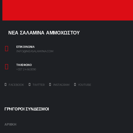
ΝΕΑ ΣΑΛΑΜΙΝΑ ΑΜΜΟΧΩΣΤΟΥ
ΕΠΙΚΟΙΝΩΝΙΑ
INFO@NEASALAMINA.COM
ΤΗΛΕΦΩΝΟ
+357 24 663090
FACEBOOK
TWITTER
INSTAGRAM
YOUTUBE
ΓΡΗΓΟΡΟΙ ΣΥΝΔΕΣΜΟΙ
ΑΡΧΙΚΗ