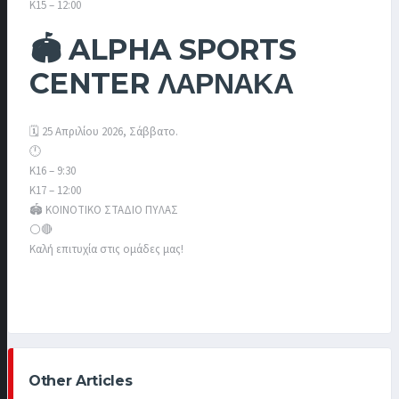
Κ15 – 12:00
🏟️ ALPHA SPORTS
CENTER ΛΑΡΝΑΚΑ
🗓️ 25 Απριλίου 2026, Σάββατο.
🕛
Κ16 – 9:30
Κ17 – 12:00
🏟️ ΚΟΙΝΟΤΙΚΟ ΣΤΑΔΙΟ ΠΥΛΑΣ
⚪️🔴
Καλή επιτυχία στις ομάδες μας!
Other Articles