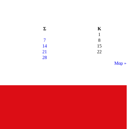
Σ
Κ
1
7
8
14
15
21
22
28
Μαρ »