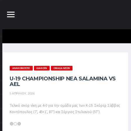
ΑΝΑΚΟΙΝΏΣΕΙΣ
ΔΙΆΦΟΡΑ
ΟΜΆΔΑ ΝΈΩΝ
U-19 CHAMPIONSHIP NEA SALAMINA VS
AEL
5 ΑΠΡΙΛΊΟΥ, 2026
Τελικό σκορ νίκη με 4-0 για την ομάδα μας των Κ-19. Σκόρερ Σάββας
Κοντόπουλος (7’, 45+1’, 87’) και Σέργιος Στυλιανού (57’).
🔴⚪️🔴