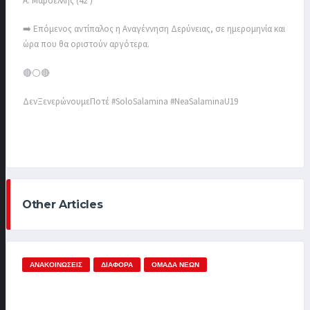
Α. Μαρσελλής (42’)
➡️ Επόμενος αντίπαλος η Αναγέννηση Δερύνειας, σε ημερομηνία και
ώρα που θα οριστούν αργότερα.
🔴⚪️🔴
ΔενΞενερώνουμεΠοτέ #SoloSalamina #NeaSalaminaU19
Other Articles
ΑΝΑΚΟΙΝΏΣΕΙΣ
ΔΙΆΦΟΡΑ
ΟΜΆΔΑ ΝΈΩΝ