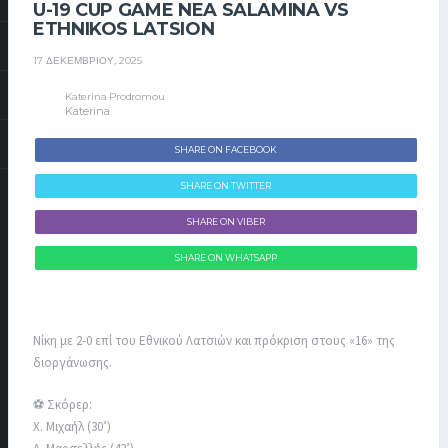
U-19 CUP GAME NEA SALAMINA VS
ETHNIKOS LATSION
17 ΔΕΚΕΜΒΡΊΟΥ, 2025
Katerina Prodromou
Katerina
SHARE ON FACEBOOK
SHARE ON TWITTER
SHARE ON VIBER
SHARE ON WHATSAPP
Νίκη με 2-0 επί του Εθνικού Λατσιών και πρόκριση στους «16» της
διοργάνωσης.
⚽ Σκόρερ:
Χ. Μιχαήλ (30’)