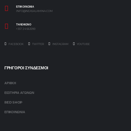
ΕΠΙΚΟΙΝΩΝΙΑ
INFO@NEASALAMINA.COM
ΤΗΛΕΦΩΝΟ
+357 24 663090
FACEBOOK
TWITTER
INSTAGRAM
YOUTUBE
ΓΡΗΓΟΡΟΙ ΣΥΝΔΕΣΜΟΙ
ΑΡΧΙΚΗ
ΕΙΣΙΤΗΡΙΑ ΑΓΩΝΩΝ
RED SHOP
ΕΠΙΚΟΙΝΩΝΙΑ