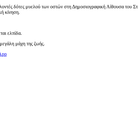
εθελοντές δότες μυελού των οστών στη Δημοσιογραφική Αίθουσα του 
κή κίνηση.
ται ελπίδα.
μεγάλη μάχη της ζωής.
App