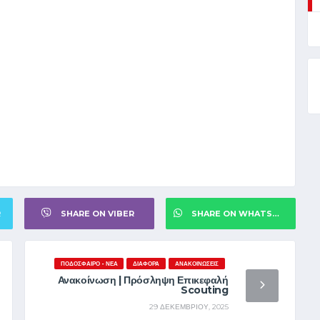
R
SHARE ON VIBER
SHARE ON WHATSAPP
ΠΟΔΌΣΦΑΙΡΟ - ΝΈΑ
ΔΙΆΦΟΡΑ
ΑΝΑΚΟΙΝΏΣΕΙΣ
Ανακοίνωση | Πρόσληψη Επικεφαλή
Scouting
29 ΔΕΚΕΜΒΡΊΟΥ, 2025