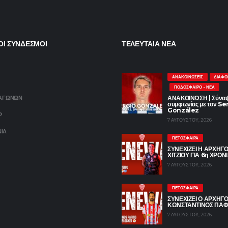
ΟΙ ΣΥΝΔΕΣΜΟΙ
ΤΕΛΕΥΤΑΙΑ ΝΕΑ
ΑΝΑΚΟΙΝΏΣΕΙΣ
ΔΙΆΦΟ
ΠΟΔΌΣΦΑΙΡΟ - ΝΈΑ
 ΑΓΩΝΩΝ
ΑΝΑΚΟΙΝΩΣΗ | Σύνα
συμφωνίας με τον Se
González
P
7 ΑΥΓΟΎΣΤΟΥ, 2026
ΝΙΑ
ΠΕΤΌΣΦΑΙΡΑ
ΣΥΝΕΧΙΖΕΙ Η ΑΡΧΗΓ
ΧΙΤΖΙΟΥ ΓΙΑ 6η ΧΡΟΝ
7 ΑΥΓΟΎΣΤΟΥ, 2026
ΠΕΤΌΣΦΑΙΡΑ
ΣΥΝΕΧΙΖΕΙ Ο ΑΡΧΗΓ
ΚΩΝΣΤΑΝΤΙΝΟΣ ΠΑΦ
7 ΑΥΓΟΎΣΤΟΥ, 2026