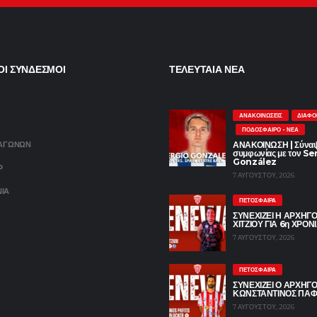
ΟΙ ΣΥΝΔΕΣΜΟΙ
ΤΕΛΕΥΤΑΙΑ ΝΕΑ
ΑΝΑΚΟΙΝΏΣΕΙΣ
ΔΙΆΦΟ
ΠΟΔΌΣΦΑΙΡΟ - ΝΈΑ
 ΑΓΩΝΩΝ
ΑΝΑΚΟΙΝΩΣΗ | Σύνα
συμφωνίας με τον Se
González
P
7 ΑΥΓΟΎΣΤΟΥ, 2026
ΝΙΑ
ΠΕΤΌΣΦΑΙΡΑ
ΣΥΝΕΧΙΖΕΙ Η ΑΡΧΗΓ
ΧΙΤΖΙΟΥ ΓΙΑ 6η ΧΡΟΝ
7 ΑΥΓΟΎΣΤΟΥ, 2026
ΠΕΤΌΣΦΑΙΡΑ
ΣΥΝΕΧΙΖΕΙ Ο ΑΡΧΗΓ
ΚΩΝΣΤΑΝΤΙΝΟΣ ΠΑΦ
7 ΑΥΓΟΎΣΤΟΥ, 2026