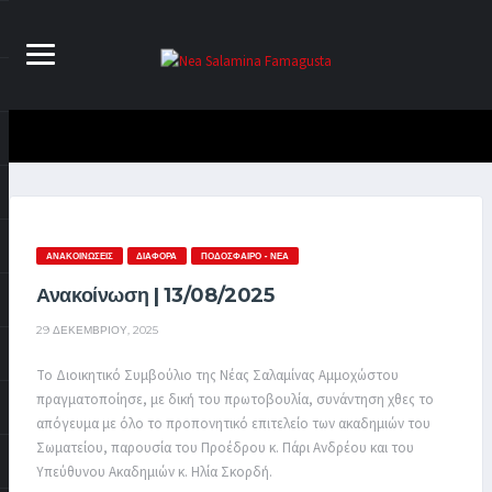
ΑΝΑΚΟΙΝΏΣΕΙΣ
ΔΙΆΦΟΡΑ
ΠΟΔΌΣΦΑΙΡΟ - ΝΈΑ
Ανακοίνωση | 13/08/2025
29 ΔΕΚΕΜΒΡΊΟΥ, 2025
Το Διοικητικό Συμβούλιο της Νέας Σαλαμίνας Αμμοχώστου
πραγματοποίησε, με δική του πρωτοβουλία, συνάντηση χθες το
απόγευμα με όλο το προπονητικό επιτελείο των ακαδημιών του
Σωματείου, παρουσία του Προέδρου κ. Πάρι Ανδρέου και του
Υπεύθυνου Ακαδημιών κ. Ηλία Σκορδή.