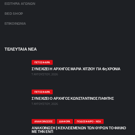
ΕΙΣΙΤΗΡΙΑ ΑΓΩΝΩΝ
RED SHOP
ΕΠΙΚΟΙΝΩΝΙΑ
ΤΕΛΕΥΤΑΙΑ ΝΕΑ
ΠΕΤΌΣΦΑΙΡΑ
ΣΥΝΕΧΙΖΕΙ Η ΑΡΧΗΓΟΣ ΜΑΡΙΑ ΧΙΤΖΙΟΥ ΓΙΑ 6η ΧΡΟΝΙΑ
7 ΑΥΓΟΎΣΤΟΥ, 2026
ΠΕΤΌΣΦΑΙΡΑ
ΣΥΝΕΧΙΖΕΙ Ο ΑΡΧΗΓΟΣ ΚΩΝΣΤΑΝΤΙΝΟΣ ΠΑΦΙΤΗΣ
7 ΑΥΓΟΎΣΤΟΥ, 2026
ΑΝΑΚΟΙΝΏΣΕΙΣ
ΔΙΆΦΟΡΑ
ΠΟΔΌΣΦΑΙΡΟ - ΝΈΑ
ΑΝΑΚΟΙΝΩΣΗ | ΚΕΚΛΕΙΣΜΕΝΩΝ ΤΩΝ ΘΥΡΩΝ ΤΟ ΦΙΛΙΚΟ
ΜΕ ΤΗΝ ΕΝΠ