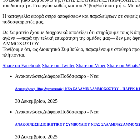
του διαιτητή κ. Γεωργίου καθώς και του Α’ βοηθού διαιτητή κ. Μετ
Η καταγγελία αφορά σειρά αποφάσεων και παραλείψεων σε σαφείς κα
ποδοσφαιριστές μας.
Ως Σωματείο έχουμε διαχρονικά αποδείξει ότι στηρίζουμε τους Κύπ
αγώνα —παρά την τελική επικράτηση της ομάδας μας— δεν μας άφ
ΑΜΜΟΧΩΣΤΟΥ.
Τονίζουμε ότι, ως Διοικητικό Συμβούλιο, παραμένουμε σταθερά πρ
πλήττονται.
Share on Facebook
Share on Twitter
Share on Viber
Share on Whats
Ανακοινώσεις
Διάφορα
Ποδόσφαιρο - Νέα
Λεπτομέρειες 10ης Αγωνιστικής | ΝΕΑ ΣΑΛΑΜΙΝΑ ΑΜΜΟΧΩΣΤΟΥ – ΠΑΕΕΚ 
30 Δεκεμβρίου, 2025
Ανακοινώσεις
Διάφορα
Ποδόσφαιρο - Νέα
ΑΝΑΚΟΙΝΩΣΗ ΔΙΟΙΚΗΤΙΚΟΥ ΣΥΜΒΟΥΛΙΟΥ ΝΕΑΣ ΣΑΛΑΜΙΝΑΣ ΑΜΜΟΧ
30 Δεκεμβρίου, 2025