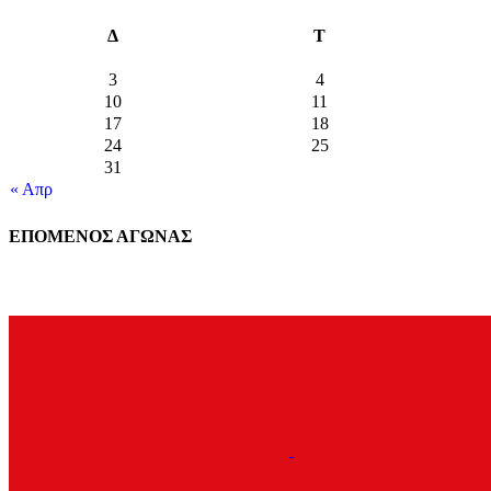
Δ
Τ
3
4
10
11
17
18
24
25
31
« Απρ
ΕΠΟΜΕΝΟΣ ΑΓΩΝΑΣ