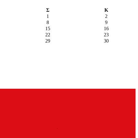
Σ
Κ
1
2
8
9
15
16
22
23
29
30