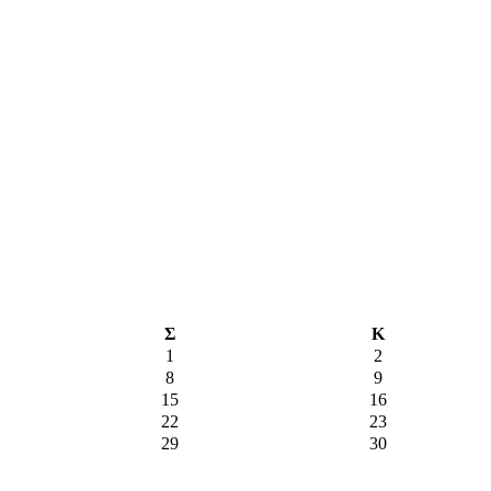
Σ
Κ
1
2
8
9
15
16
22
23
29
30