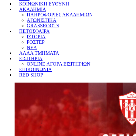
ΚΟΙΝΩΝΙΚΗ ΕΥΘΥΝΗ
ΑΚΑΔΗΜΙΑ
ΠΛΗΡΟΦΟΡΙΕΣ ΑΚΑΔΗΜΙΩΝ
ΑΓΩΝΙΣΤΙΚΑ
GRASSROOTS
ΠΕΤΟΣΦΑΙΡΑ
ΙΣΤΟΡΙΑ
ΡΟΣΤΕΡ
ΝΕΑ
ΑΛΛΑ ΤΜΗΜΑΤΑ
ΕΙΣΙΤΗΡΙΑ
ONLINE ΑΓΟΡΑ ΕΙΣΙΤΗΡΙΩΝ
ΕΠΙΚΟΙΝΩΝΙΑ
RED SHOP