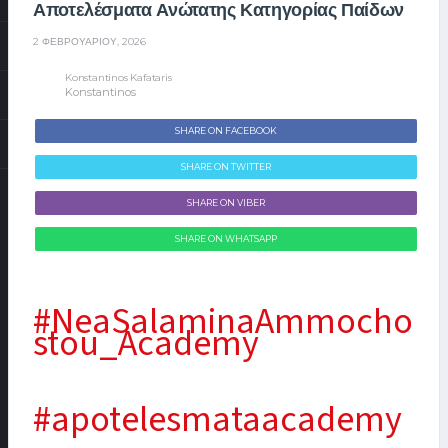
Αποτελέσματα Ανώτατης Κατηγορίας Παίδων
2 ΦΕΒΡΟΥΑΡΊΟΥ, 2026
Konstantinos Kafataris
Konstantinos
SHARE ON FACEBOOK
SHARE ON TWITTER
SHARE ON VIBER
SHARE ON WHATSAPP
#NeaSalaminaAmmocho
stou_Academy
#apotelesmataacademy