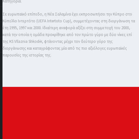
Κατηγορία.
Σε ευρωπαϊκό επίπεδο, η Νέα Σαλαμίνα έχει εκπροσωπήσει την Κύπρο στο
Κύπελλο Ιντερτότο (UEFA Intertoto Cup), συμμετέχοντας στη διοργάνωση τα
έτη 1995, 1997 και 2000. Ιδιαίτερη αναφορά αξίζει στη συμμετοχή του 2000,
κατά την οποία η ομάδα προκρίθηκε από τον πρώτο γύρο με δύο νίκες επί
της KS Vllaznia Shkodër, φτάνοντας μέχρι τον δεύτερο γύρο της
διοργάνωσης και καταγράφοντας μία από τις πιο αξιόλογες ευρωπαϊκές
παρουσίες της ιστορίας της.