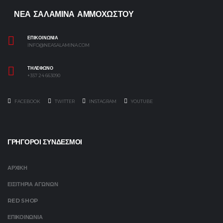
ΝΕΑ ΣΑΛΑΜΙΝΑ ΑΜΜΟΧΩΣΤΟΥ
ΕΠΙΚΟΙΝΩΝΙΑ
INFO@NEASALAMINA.COM
ΤΗΛΕΦΩΝΟ
+357 24 663090
FACEBOOK
TWITTER
INSTAGRAM
YOUTUBE
ΓΡΗΓΟΡΟΙ ΣΥΝΔΕΣΜΟΙ
ΑΡΧΙΚΗ
ΕΙΣΙΤΗΡΙΑ ΑΓΩΝΩΝ
RED SHOP
ΕΠΙΚΟΙΝΩΝΙΑ