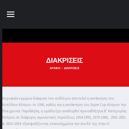
ΔΙΑΚΡΙΣΕΙΣ
ΑΡΧΙΚΉ
ΔΙΑΚΡΙΣΕΙΣ
Κορυφαία εγχώρια διάκριση του συλλόγου αποτελεί η κατάκτηση του
Κυπέλλου Κύπρου το 1990, καθώς και η κατάκτηση του Super Cup Κύπρου την
ίδια χρονιά. Παράλληλα, η ομάδα έχει αναδειχθεί πρωταθλήτρια Β’ Κατηγορίας
Κύπρου σε διάφορες αγωνιστικές περιόδους 1954-1955, 1979-1980, 2001-2002
& 2003-2004 εξασφαλίζοντας επανειλημμένα την άνοδό της στην Α’