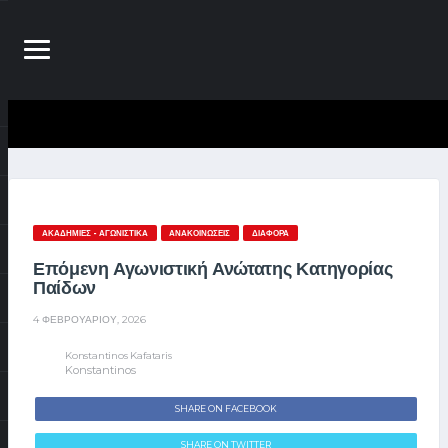
ΑΚΑΔΗΜΊΕΣ - ΑΓΩΝΙΣΤΙΚΆ
ΑΝΑΚΟΙΝΏΣΕΙΣ
ΔΙΆΦΟΡΑ
Επόμενη Αγωνιστική Ανώτατης Κατηγορίας
Παίδων
4 ΦΕΒΡΟΥΑΡΊΟΥ, 2026
Konstantinos Kafataris
Konstantinos
SHARE ON FACEBOOK
SHARE ON TWITTER