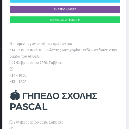
SHARE ON VIBER
SHARE ON WHATSAPP
Η επόμενη αγωνιστική των ομάδων μας:
Κ14 – Κ15 – Κ16 και Κ17 Ανώτατης Κατηγορίας Παίδων απέναντι στην
ομάδα του ΑΠΟΕΛ.
🗓️ 7 Φεβρουαρίου 2026, Σάββατο.
🕛
Κ14 – 10:00
Κ15 – 12:00
🏟️ ΓΗΠΕΔΟ ΣΧΟΛΗΣ
PASCAL
🗓️ 7 Φεβρουαρίου 2026, Σάββατο.
🕛