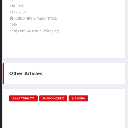
Κ16 – 9:00
Κ17 – 11:30
🏟️ ΚΟΙΝΟΤΙΚΟ ΣΤΑΔΙΟ ΠΥΛΑΣ
⚪️🔴
Καλή επιτυχία στις ομάδες μας!
Other Articles
ΆΛΛΑ ΤΜΉΜΑΤΑ
ΑΝΑΚΟΙΝΏΣΕΙΣ
ΔΙΆΦΟΡΑ