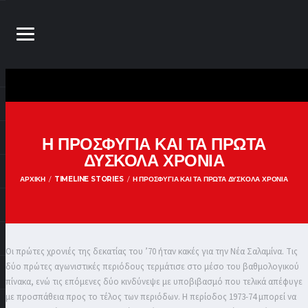
Η ΠΡΟΣΦΥΓΙΑ ΚΑΙ ΤΑ ΠΡΩΤΑ
ΔΥΣΚΟΛΑ ΧΡΟΝΙΑ
ΑΡΧΙΚΉ
TIMELINE STORIES
Η ΠΡΟΣΦΥΓΙΑ ΚΑΙ ΤΑ ΠΡΩΤΑ ΔΥΣΚΟΛΑ ΧΡΟΝΙΑ
Οι πρώτες χρονιές της δεκατίας του ’70 ήταν κακές για την Νέα Σαλαμίνα. Τις
δύο πρώτες αγωνιστικές περιόδους τερμάτισε στο μέσο του βαθμολογικού
πίνακα, ενώ τις επόμενες δύο κινδύνεψε με υποβιβασμό που τελικά απέφυγε
με προσπάθεια προς το τέλος των περιόδων. Η περίοδος 1973-74 μπορεί να