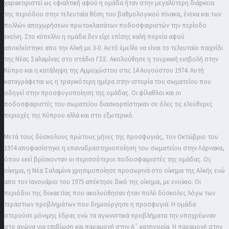
χαρακτιριστεί ως εφιαλτική αφού η ομάδα ήταν στην μεγαλύτερη διάρκεια
της περιόδου στην τελευταία θέση του βαθμολογικού πίνακα, ένεκα και των
πολλών αποχωρήσεων πρωτοκλασάτων ποδοσφαιριστών την περίοδο
εκείνη. Στο κύπελλο η ομάδα δεν είχε επίσης καλή πορεία αφού
αποκλείστηκε απο την Αλκή με 3-0. Αυτό έμελλε να είναι το τελευταίο παιχνίδι
της Νέας Σαλαμίνας στο στάδιο ΓΣΕ. Ακολούθησε η τουρκική εισβολή στην
Κύπρο και η κατάληψη της Αμμοχώστου στις 14 Αυγούστου 1974. Αυτή
καταγράφεται ως η τραγικότερη ημέρα στην ιστορία του σωματείου που
οδηγεί στην προσφυγοποίηση της ομάδας. Οι φίλαθλοι και οι
ποδοσφαιριστές του σωματείου διασκορπίστηκαν σε όλες τις ελεύθερες
περιοχές της Κύπρου αλλά και στο εξωτερικό.
Μετά τους δύσκολους πρώτους μήνες της προσφυγιάς, τον Οκτώβριο του
1974 αποφασίστηκε η επαναδραστηριοποίηση του σωματείου στην Λάρνακα,
όπου εκεί βρίσκονταν οι περισσότεροι ποδοσφαιριστές της ομάδας. Ως
οίκημα, η Νέα Σαλαμίνα χρησιμοποίησε προσωρινά στο οίκημα της Αλκής ενώ
απο τον Ιανουάριο του 1975 απέκτησε δικό της οίκημα, με ενοίκιο. Οι
περιόδοι της δεκαετίας που ακολούθησαν ήταν πολύ δύσκολες λόγω των
τεράστιων προβλημάτων που δημιούργησε η προσφυγιά. Η ομάδα
στερούσε μόνιμης έδρας ενώ τα αγωνιστικά προβλήματα την υποχρέωναν
στο αγώνα για επιβίωση και παραμονή στην Α΄ κατηγορία. Η παραμονή στην