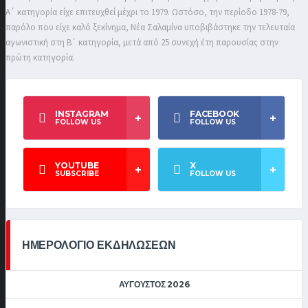
Α΄ κατηγορία είχε επιτευχθεί μέχρι το 1979. Ωστόσο, την περίοδο 1978-79,
παρόλο που είχε καλό ξεκίνημα, Νέα Σαλαμίνα υποβιβάστηκε την τελευταία
αγωνιστική στη Β΄ κατηγορία, μετά από 25 συνεχή έτη παρουσίας στην
πρώτη κατηγορία.
INSTAGRAM
FACEBOOK
FOLLOW US
FOLLOW US
YOUTUBE
X
SUBSCRIBE
FOLLOW US
ΗΜΕΡΟΛΟΓΙΟ ΕΚΔΗΛΩΣΕΩΝ
ΑΎΓΟΥΣΤΟΣ 2026