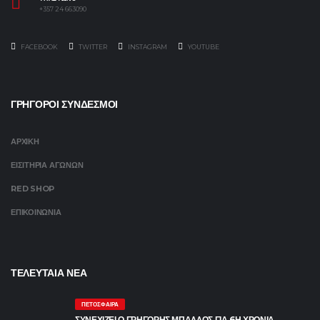
+357 24 663090
FACEBOOK
TWITTER
INSTAGRAM
YOUTUBE
ΓΡΗΓΟΡΟΙ ΣΥΝΔΕΣΜΟΙ
ΑΡΧΙΚΗ
ΕΙΣΙΤΗΡΙΑ ΑΓΩΝΩΝ
RED SHOP
ΕΠΙΚΟΙΝΩΝΙΑ
ΤΕΛΕΥΤΑΙΑ ΝΕΑ
ΠΕΤΌΣΦΑΙΡΑ
ΣΥΝΕΧΙΖΕΙ Ο ΓΡΗΓΟΡΗΣ ΜΠΑΛΛΟΣ ΓΙΑ 6Η ΧΡΟΝΙΑ