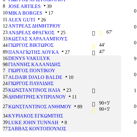
8
JOSE ARTILES
39
0
10
MIKA BORGES
17
11
ALEX GUTI
26
12
ΑΝΤΡΕΑΣ ΔΗΜΗΤΡΙΟΥ
0
67'
23
ΑΝΔΡΕΑΣ ΦΡΑΓΚΟΣ
25
33
ΚΩΣΤΑΣ ΧΑΡΑΛΑΜΠΟΥΣ
0
44'
44
ΓΙΩΡΓΟΣ ΒΙΚΤΩΡΟΣ
47'
89
ΠΑΝΑΓΙΩΤΗΣ ΛΟΥΚΑ
27
16
DENYS VAKULYK
9
98
ΓΙΑΝΝΗΣ ΚΑΛΑΝΙΔΗΣ
7
ΓΙΩΡΓΟΣ ΠΟΝΤΙΚΟΥ
0
17
ALDAIR DJALO BALDE
10
24
ΓΙΩΡΓΟΣ ΠΑΥΛΙΔΗΣ
25
ΚΩΝΣΤΑΝΤΙΝΟΣ ΗΛΙΑ
23
1
26
ΔΗΜΗΤΡΗΣ ΚΥΠΡΙΑΝΟΥ
11
90+5'
27
0
ΚΩΝΣΤΑΝΤΙΝΟΣ ΑΝΘΙΜΟΥ
89
90+5'
34
ΚΥΡΙΑΚΟΣ ΕΓΚΩΜΙΤΗΣ
39
0
LUKE JOHN TUNNAH
8
77
ΣΑΒΒΑΣ ΚΟΝΤΟΠΟΥΛΟΣ