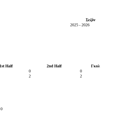
Σεζόν
2025 - 2026
1st Half
2nd Half
Γκολ
0
0
2
2
0