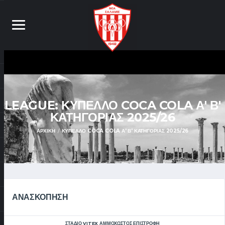
LEAGUE:
ΚΎΠΕΛΛΟ COCA COLA Α' Β'
ΚΑΤΗΓΟΡΊΑΣ 2025/26
ΑΡΧΙΚΉ
ΚΎΠΕΛΛΟ COCA COLA Α' Β' ΚΑΤΗΓΟΡΊΑΣ 2025/26
ΑΝΑΣΚΌΠΗΣΗ
ΣΤΑΔΙΟ VITEX ΑΜΜΟΧΩΣΤΟΣ ΕΠΙΣΤΡΟΦΗ