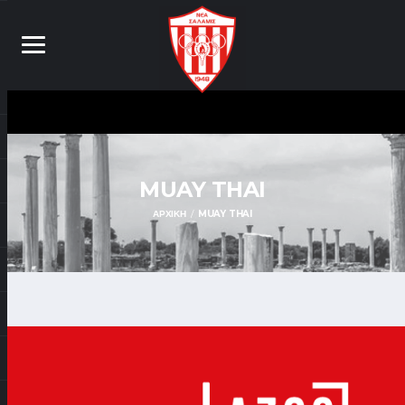
MUAY THAI
ΑΡΧΙΚΉ
MUAY THAI