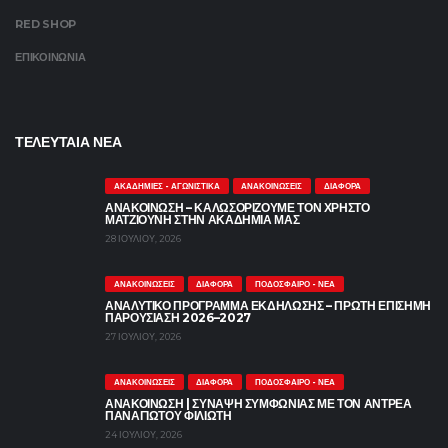
RED SHOP
ΕΠΙΚΟΙΝΩΝΙΑ
ΤΕΛΕΥΤΑΙΑ ΝΕΑ
ΑΚΑΔΗΜΊΕΣ - ΑΓΩΝΙΣΤΙΚΆ
ΑΝΑΚΟΙΝΏΣΕΙΣ
ΔΙΆΦΟΡΑ
ΑΝΑΚΟΊΝΩΣΗ – ΚΑΛΩΣΟΡΊΖΟΥΜΕ ΤΟΝ ΧΡΉΣΤΟ
ΜΑΤΖΙΟΎΝΗ ΣΤΗΝ ΑΚΑΔΗΜΊΑ ΜΑΣ
28 ΙΟΥΛΊΟΥ, 2026
ΑΝΑΚΟΙΝΏΣΕΙΣ
ΔΙΆΦΟΡΑ
ΠΟΔΌΣΦΑΙΡΟ - ΝΈΑ
ΑΝΑΛΥΤΙΚΌ ΠΡΌΓΡΑΜΜΑ ΕΚΔΉΛΩΣΗΣ – ΠΡΏΤΗ ΕΠΊΣΗΜΗ
ΠΑΡΟΥΣΊΑΣΗ 2026–2027
27 ΙΟΥΛΊΟΥ, 2026
ΑΝΑΚΟΙΝΏΣΕΙΣ
ΔΙΆΦΟΡΑ
ΠΟΔΌΣΦΑΙΡΟ - ΝΈΑ
ΑΝΑΚΟΙΝΩΣΗ | ΣΎΝΑΨΗ ΣΥΜΦΩΝΊΑΣ ΜΕ ΤΟΝ ΑΝΤΡΈΑ
ΠΑΝΑΓΙΏΤΟΥ ΦΙΛΙΏΤΗ
24 ΙΟΥΛΊΟΥ, 2026