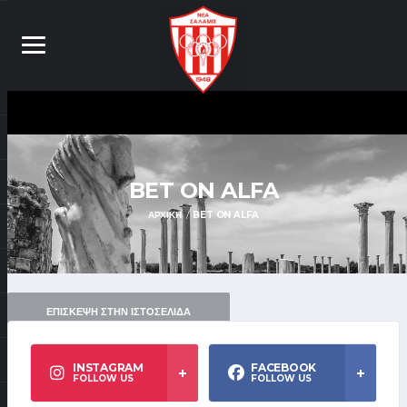
BET ON ALFA
ΑΡΧΙΚΉ
BET ON ALFA
ΕΠΊΣΚΕΨΗ ΣΤΗΝ ΙΣΤΟΣΕΛΊΔΑ
INSTAGRAM
FACEBOOK
FOLLOW US
FOLLOW US