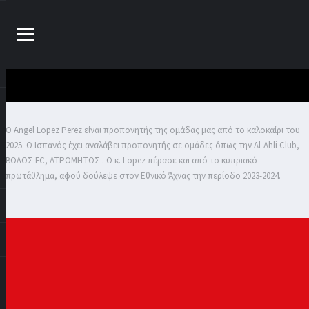
Ο Angel Lopez Perez είναι προπονητής της ομάδας μας από το καλοκαίρι του
2025. Ο Ισπανός έχει αναλάβει προπονητής σε ομάδες όπως την Al-Ahli Club,
ΒΟΛΟΣ FC, ΑΤΡΟΜΗΤΟΣ . Ο κ. Lopez πέρασε και από το κυπριακό
πρωτάθλημα, αφού δούλεψε στον Εθνικό Άχνας την περίοδο 2023-2024.