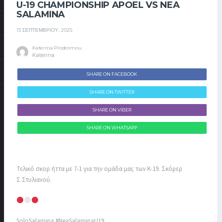
U-19 CHAMPIONSHIP APOEL VS NEA
SALAMINA
13 ΣΕΠΤΕΜΒΡΊΟΥ, 2025
Katerina Prodromou
Katerina
SHARE ON FACEBOOK
SHARE ON TWITTER
SHARE ON VIBER
SHARE ON WHATSAPP
Τελικό σκορ ήττα με 7-1 για την ομάδα μας των Κ-19. Σκόρερ
Σ.Στυλιανού.
SoloSalamina #NeaSalaminaU19