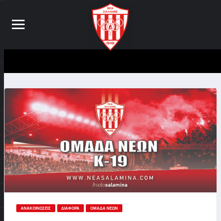
ΑΝΑΚΟΙΝΏΣΕΙΣ
ΔΙΆΦΟΡΑ
ΟΜΆΔΑ ΝΈΩΝ