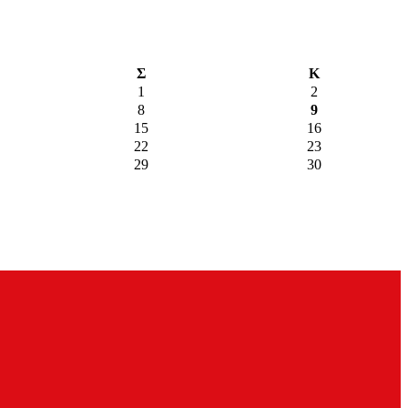
Σ
Κ
1
2
8
9
15
16
22
23
29
30