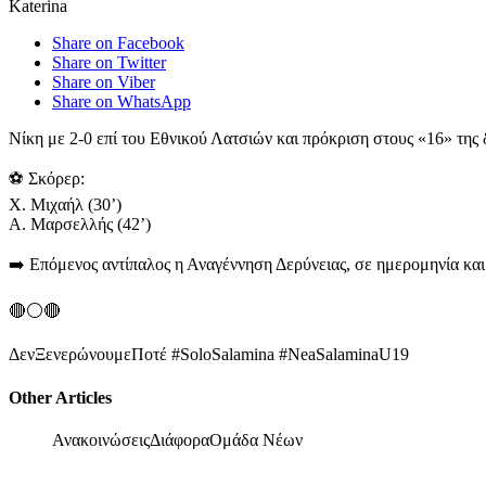
Katerina
Share on Facebook
Share on Twitter
Share on Viber
Share on WhatsApp
Νίκη με 2-0 επί του Εθνικού Λατσιών και πρόκριση στους «16» της
⚽ Σκόρερ:
Χ. Μιχαήλ (30’)
Α. Μαρσελλής (42’)
➡️ Επόμενος αντίπαλος η Αναγέννηση Δερύνειας, σε ημερομηνία και
🔴⚪️🔴
ΔενΞενερώνουμεΠοτέ #SoloSalamina #NeaSalaminaU19
Other Articles
Ανακοινώσεις
Διάφορα
Ομάδα Νέων